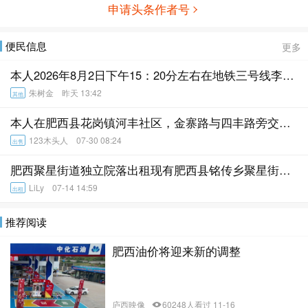
申请头条作者号
便民信息
更多
本人2026年8月2日下午15：20分左右在地铁三号线李湾
站附近丢失退役军人优待证一张，姓
朱树金 昨天 13:42
其他
本人在肥西县花岗镇河丰社区，金寨路与四丰路旁交通
便利有公交车直达肥西县城，泗丰恬
123木头人 07-30 08:24
出售
肥西聚星街道独立院落出租现有肥西县铭传乡聚星街道
一处独立院落出租。该院落占地约5
LiLy 07-14 14:59
出租
推荐阅读
肥西油价将迎来新的调整
庐西映像
60248人看过 11-16