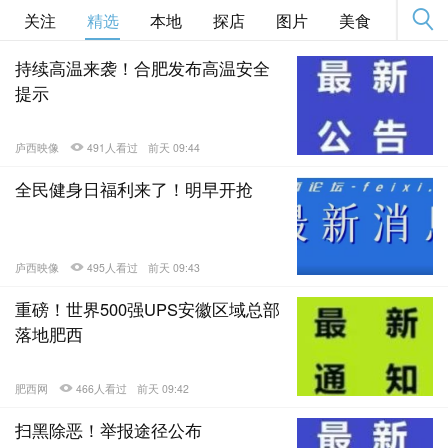
关注
精选
本地
探店
图片
美食
旅游
持续高温来袭！合肥发布高温安全
提示
庐西映像
491人看过
前天 09:44
全民健身日福利来了！明早开抢
庐西映像
495人看过
前天 09:43
重磅！世界500强UPS安徽区域总部
落地肥西
肥西网
466人看过
前天 09:42
扫黑除恶！举报途径公布