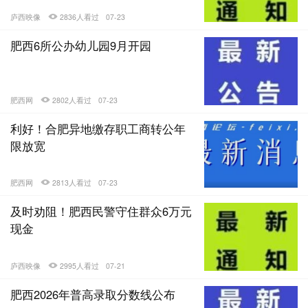
庐西映像
2836人看过
07-23
肥西6所公办幼儿园9月开园
肥西网
2802人看过
07-23
利好！合肥异地缴存职工商转公年
限放宽
肥西网
2813人看过
07-23
及时劝阻！肥西民警守住群众6万元
现金
庐西映像
2995人看过
07-21
肥西2026年普高录取分数线公布