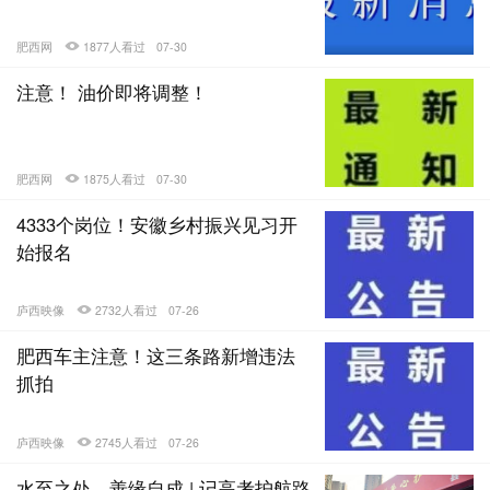
肥西网
1877人看过
07-30
注意！ 油价即将调整！
肥西网
1875人看过
07-30
4333个岗位！安徽乡村振兴见习开
始报名
庐西映像
2732人看过
07-26
肥西车主注意！这三条路新增违法
抓拍
庐西映像
2745人看过
07-26
水至之处，善缘自成 | 记高考护航路