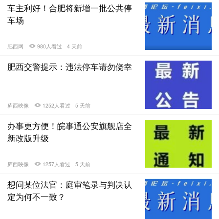
车主利好！合肥将新增一批公共停
车场
肥西网
980人看过
4 天前
肥西交警提示：违法停车请勿侥幸
庐西映像
1252人看过
5 天前
办事更方便！皖事通公安旗舰店全
新改版升级
庐西映像
1257人看过
5 天前
想问某位法官：庭审笔录与判决认
定为何不一致？