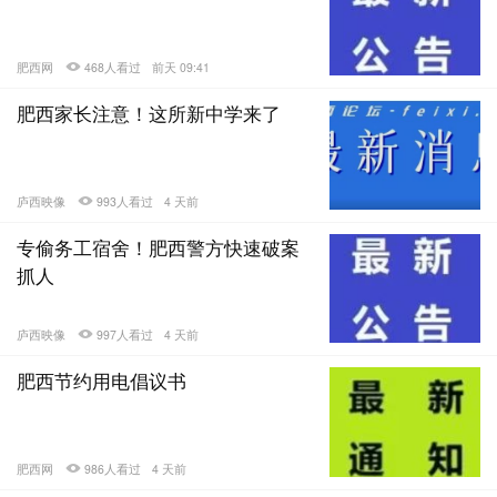
肥西网
468人看过
前天 09:41
肥西家长注意！这所新中学来了
庐西映像
993人看过
4 天前
专偷务工宿舍！肥西警方快速破案
抓人
庐西映像
997人看过
4 天前
肥西节约用电倡议书
肥西网
986人看过
4 天前