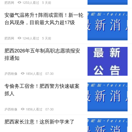
肥西网
1253人看过
5 天前
安徽气温将升↑阵雨或雷雨！新一轮
台风现身，目前最大风力超17级
肥西网
1246人看过
5 天前
肥西2026年五年制高职志愿填报安
排通知
庐西映像
1854人看过
07-30
专偷务工宿舍！肥西警方快速破案
抓人
庐西映像
1856人看过
07-30
肥西家长注意！这所新中学来了