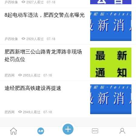
庐西映像
2927人看过
07-18
8起电动车违法，肥西交警点名曝光
庐西映像
2929人看过
07-18
肥西新增三公山路青龙潭路非现场
处罚点位
肥西网
2953人看过
07-18
途经肥西高铁建设再提速
肥西网
2949人看过
07-18