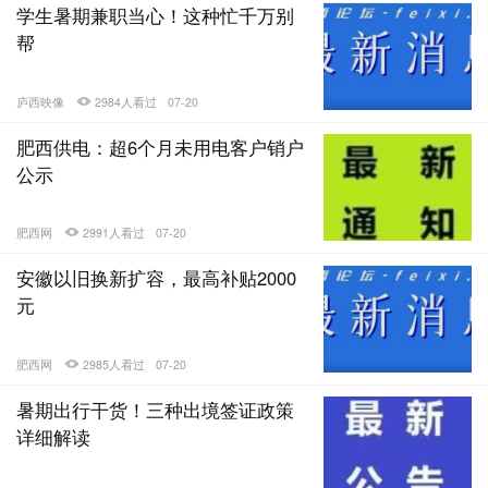
学生暑期兼职当心！这种忙千万别
帮
庐西映像
2984人看过
07-20
肥西供电：超6个月未用电客户销户
公示
肥西网
2991人看过
07-20
安徽以旧换新扩容，最高补贴2000
元
肥西网
2985人看过
07-20
暑期出行干货！三种出境签证政策
详细解读