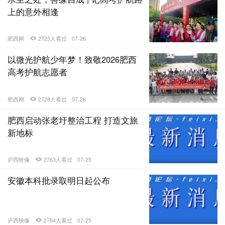
上的意外相逢
肥西网
2723人看过
07-26
以微光护航少年梦！致敬2026肥西
高考护航志愿者
肥西网
2728人看过
07-26
肥西启动张老圩整治工程 打造文旅
新地标
庐西映像
2763人看过
07-25
安徽本科批录取明日起公布
庐西映像
2784人看过
07-25