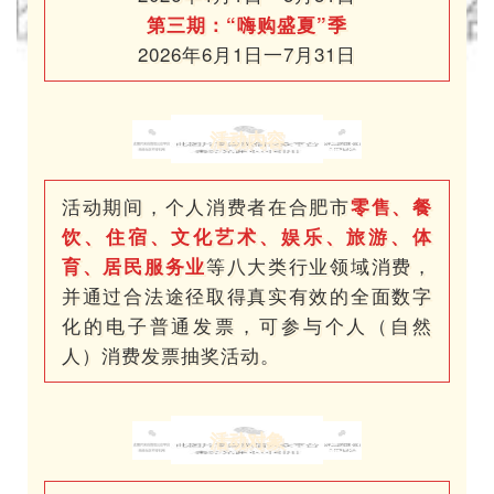
第三期：“嗨购盛夏”季
2026年6月1日一7月31日
活动内容
活动期间，个人消费者在合肥市
零售、餐
饮、住宿、文化艺术、娱乐、旅游、体
等八大类行业领域消费，
育、居民服务业
并通过合法途径取得真实有效的全面数字
化的电子普通发票，可参与个人（自然
人）消费发票抽奖活动。
活动对象