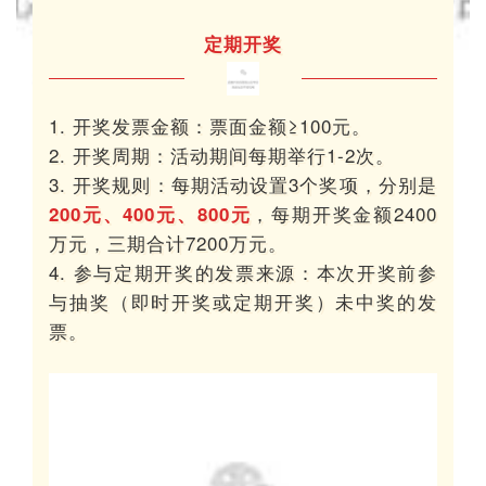
定期开奖
1. 开奖发票金额：票面金额≥100元。
2. 开奖周期：活动期间每期举行1-2次。
3. 开奖规则：每期活动设置3个奖项，分别是
，每期开奖金额2400
200元、400元、800元
万元，三期合计7200万元。
4. 参与定期开奖的发票来源：本次开奖前参
与抽奖（即时开奖或定期开奖）未中奖的发
票。