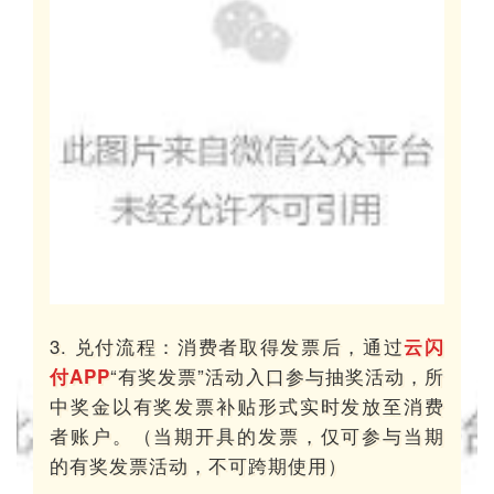
3. 兑付流程：消费者取得发票后，通过
云闪
“有奖发票”活动入口参与抽奖活动，所
付APP
中奖金以有奖发票补贴形式实时发放至消费
者账户。（当期开具的发票，仅可参与当期
的有奖发票活动，不可跨期使用）