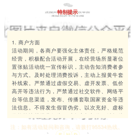
特别提示
1. 商户方面
活动期间，各商户要强化主体责任，严格规范
经营，积极配合活动开展，在经营场所显著位
置张贴活动统一宣传标识，主动告知消费者参
与方式。及时处理消费投诉，主动上报黄牛套
补线索。严禁通过虚假交易、虚开发票、低价
高开等违法行为，严禁通过社交软件、网络平
台等信息渠道，发布、传播套取国家资金等违
法信息。不得发生假冒伪劣、以次充好、虚标
价格等违规经营行为，对有变相加价、消极处
理消费投诉、配
注：如有活动疑问和咨询，请拨打95534热线。
合黄牛套取补贴等行为的商家，取消活动参与
E
N
D