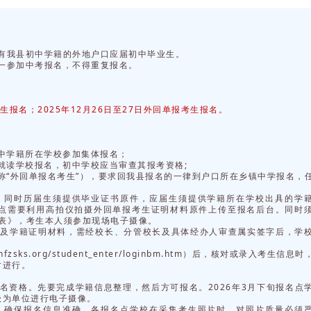
有我县初中学籍的外地户口应届初中毕业生。
一参加中考报名，不得重复报名。
生报名；2025年12月26日至27日外回单报考生报名。
初中学籍所在学校参加集体报名；
就读学校报名，初中学校应当审查其报考资格;
称“外回单报名考生”），要求回我县报名的一律到户口所在乡镇中学报名，
，同时历届生须提供毕业证书原件，应届生须提供学籍所在学校出具的学
点需要利用高拍仪拍摄外回单报考生证明材料原件上传至报名后台。同时
记表》，考生本人须参加现场电子摄像。
件及学籍证明材料，需经校长、分管校长及具体经办人审查属实签字后，学
sks.org/student_enter/loginbm.htm）后，核对或录入考生信息
时进行。
名资格。先要完成学籍信息整理，然后方可报名。2026年3月下旬报名点
级为单位进行电子摄像。
，确保报名信息准确。各报名点学校在采集考生照片时，对照片质量必须