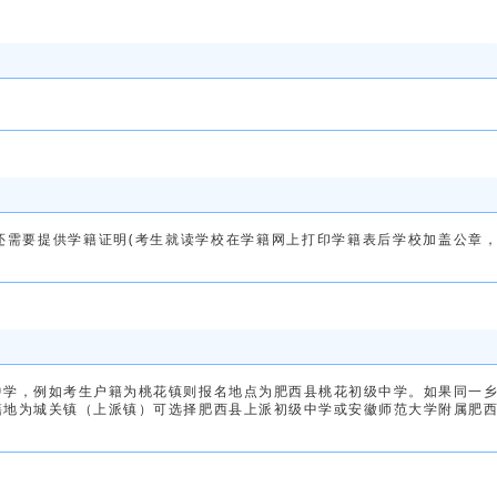
还需要提供学籍证明(考生就读学校在学籍网上打印学籍表后学校加盖公章
中学，例如考生户籍为桃花镇则报名地点为肥西县桃花初级中学。如果同一
籍地为城关镇（上派镇）可选择肥西县上派初级中学或安徽师范大学附属肥