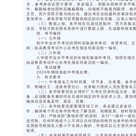
关，参考身份证照片要求，坐姿端正，双眼自然睁开并平视
中。戴眼镜者拍照时应佩戴眼镜，但镜框不能遮挡眼球，镜片
五官。照片背景尽量为纯白色，建议考生在拍摄时穿着深色
更加突出，避免穿着与背景颜色相近的白色衣服，以免人物
（三）数据上报。各学校在完成信息核对、照片采集
误后，学校才能在报名系统中进行数据上报，生成最终报名
四、考号编排
（一）九年级
初中学业水平考试的理科实验操作考试、体育考试、文
则，由县教育考试中心在考生报名结束后统一编排。
（二）八年级
八年级学业水平考试的生物实验操作考试、地理生物文
由县教育考试中心在考生报名结束后统一编排。
五、考试缴费
2026年继续免收中考报名费。
六、有关要求
（一）中考报名工作时间紧、环节多、任务重。各学
导、明确分工，选派有责任心、业务能力强的人员负责报名
（二）各学校要切实从维护广大考生切身利益出发，
备，必须配备专兼职结合且相对稳定的专业技术人员。要加
确保信息采集及时、真实、完整。
（三）各学校要高度重视宣传工作，务必通过多途径
作，确保每个符合条件的考生了解流程、知晓政策、按时报
（四）严格按照“属地管理”的原则，实行“一级对一级负
追究制。任何学校或个人不得以任何理由拒绝符合条件的考
若因故导致报名人数小于在籍人数的，学校应以公文形式对
核查。
（五）各学校要严格按照规定，认真审核考生报名资