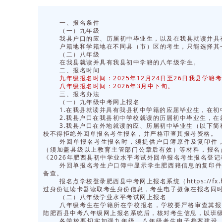
一、报名条件
（一）九年级
我县户口的应、历届初中毕业生，以及在我县就读并具
户籍地和学籍地在不同县（市）区的考生，只能选择其
（二）八年级
在我县就读并具有我县初中学籍的八年级学生。
二、报名时间
九年级报名时间：2025年12月24日至26日我县学籍考
八年级报名时间：2026年3月中下旬。
三、报名办法
（一）九年级中考网上报名
1.在我县就读并具有我县初中学籍的应届毕业生，在
2.我县户口在我县初中学校就读的历届初中毕业生，在
3.我县户口在外地就读的应、历届初中毕业生（以下简
校不得拒绝外回单报名考生报名，并严格审查其报考资格。
外回单报名考生报名时，须提供户口簿原件及复印件
（须加盖县级以上教育主管部门公章后有效）等材料，报名
《2026年肥西县初中学业水平考试外回单报名考生报名登
外回单报名考生户口簿中显示学生肥西籍信息的复印
备查。
报名点学校登录肥西县中考网上报名系统（https://fx.hfz
过身份证读卡器读取考生身份信息，考生电子摄像在报名同
（二）八年级学业水平考试网上报名
八年级考生在学籍所在学校报名，学校要严格审查其报
陆肥西县中考八年级网上报名系统后，核对考生信息，以班
各学校要切实加强九年级、八年级考生电子档案建设