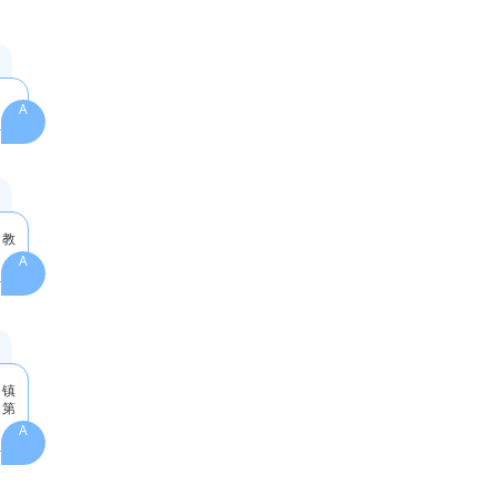
A
，教
A
乡镇
西第
A