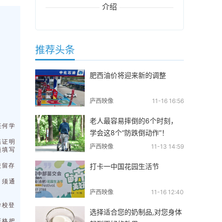
介绍
推荐头条
肥西油价将迎来新的调整
庐西映像
11-16 16:56
老人最容易摔倒的6个时刻，
任何学
学会这8个“防跌倒动作”！
籍证明
庐西映像
11-13 14:59
须填写
校留存
打卡一中国花园生活节
时，须通
庐西映像
11-16 12:40
学校登
选择适合您的奶制品,对您身体
严格把