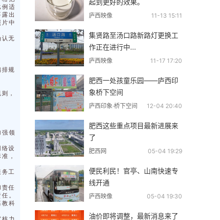
起到更好的效果。
比例适
要露出
庐西映像
11-13 15:11
照片中
集贤路至汤口路新路灯更换工
确认无
作正在进行中...
庐西映像
11-17 17:20
编排规
肥西一处孩童乐园——庐西印
象桥下空间
规则，
庐西印象·桥下空间
12-04 20:40
肥西这些重点项目最新进展来
加强领
了
网络设
肥西网
05-04 19:29
标准，
便民利民！官亭、山南快速专
服务工
线开通
和责任
责任。
庐西映像
05-04 19:30
基教科
油价即将调整，最新消息来了
审核力