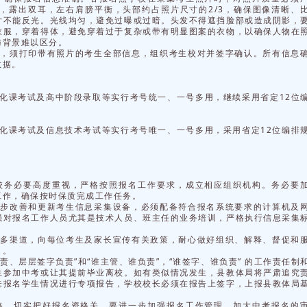
，露出双耳，左右肩膀平衡，头部约占照片尺寸的2/3，确保图像清晰、
不能反光。‌光线均匀，避免过曝或过暗。头发不得遮挡脸部或造成阴影，
衣服，穿着得体，避免穿着过于复杂或带有明显图案的衣物，以确保人物在
与背景难以区分。
后，须打印带有照片的考生全部信息，组织考生校对并签字确认。所有信息
数据。
化课考试及高中阶段录取等实行考号统一、一号多用，继续采用省定12位
化课考试及信息技术考试等实行考号唯一、一号多用，采用省定12位编排
校务必要高度重视，严格按照报名工作要求，成立相应组织机构。务必要
工作，确保按时保质完成工作任务。
逐步改善和更新考生信息采集设备，必须配备符合报名系统要求的计算机及
强对报名工作人员尤其是技术人员、班主任的业务培训，严格执行信息采集
、多渠道，向每位考生及家长宣传有关政策，耐心做好组织、解释、督促和
名。
责、层层签字负责”和“谁主管、谁负责”，“谁签字、谁负责” 的工作责任制
生参加中考或让其提前毕业离校。如有类似情况发生，县教体局将严肃追究
未报名学生情况进行专项报告，学校校长必须在报告上签字，上报县教体局
格，切实把好报名资格关。要进一步加强报名工作管理，加大中考报名的